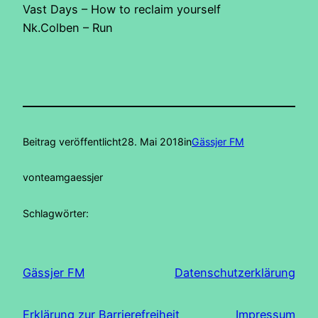
Vast Days – How to reclaim yourself
Nk.Colben – Run
Beitrag veröffentlicht
28. Mai 2018
in
Gässjer FM
von
teamgaessjer
Schlagwörter:
Gässjer FM
Datenschutzerklärung
Erklärung zur Barrierefreiheit
Impressum