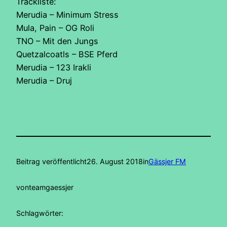
Trackliste:
Merudia – Minimum Stress
Mula, Pain – OG Roli
TNO – Mit den Jungs
Quetzalcoatls – BSE Pferd
Merudia – 123 Irakli
Merudia – Druj
Beitrag veröffentlicht
26. August 2018
in
Gässjer FM
von
teamgaessjer
Schlagwörter: